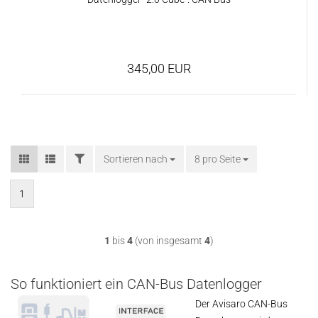
345,00 EUR
FILTER
Sortieren nach
Sortieren nach
8 pro Seite
pro Seite
1
1
bis
4
(von insgesamt
4
)
So funktioniert ein CAN-Bus Datenlogger
Der Avisaro CAN-Bus