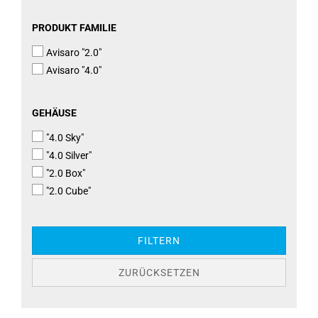
PRODUKT
PRODUKT FAMILIE
FAMILIE
Avisaro "2.0"
Avisaro "4.0"
GEHÄUSE
GEHÄUSE
"4.0 Sky"
"4.0 Silver"
"2.0 Box"
"2.0 Cube"
FILTERN
ZURÜCKSETZEN