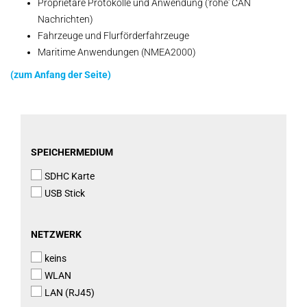
Proprietäre Protokolle und Anwendung ('rohe' CAN
Nachrichten)
Fahrzeuge und Flurförderfahrzeuge
Maritime Anwendungen (NMEA2000)
(zum Anfang der Seite)
SPEICHERMEDIUM
SPEICHERMEDIUM
SDHC Karte
USB Stick
NETZWERK
NETZWERK
keins
WLAN
LAN (RJ45)