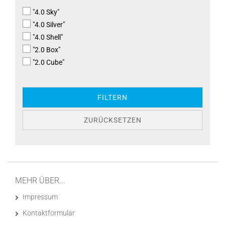
"4.0 Sky"
"4.0 Silver"
"4.0 Shell"
"2.0 Box"
"2.0 Cube"
FILTERN
ZURÜCKSETZEN
MEHR ÜBER...
Impressum
Kontaktformular