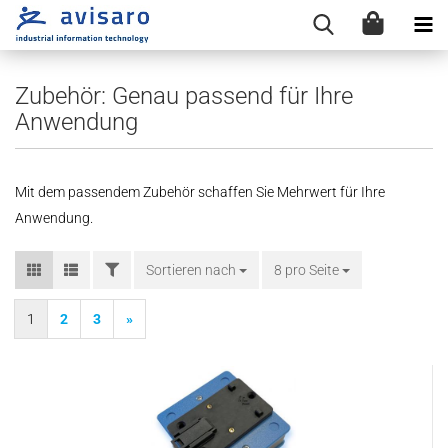
Zubehör: Genau passend für Ihre
Anwendung
Mit dem passendem Zubehör schaffen Sie Mehrwert für Ihre
Anwendung.
FILTER
Sortieren nach
Sortieren nach
8 pro Seite
pro Seite
1
2
3
»