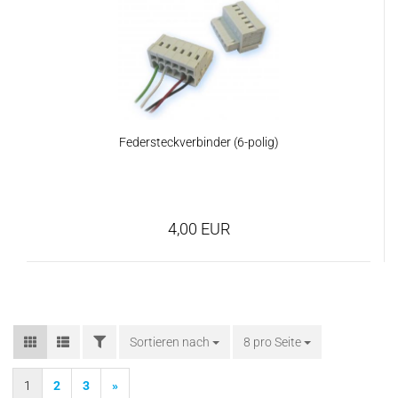
Federsteckverbinder (6-polig)
4,00 EUR
FILTER
Sortieren nach
Sortieren nach
8 pro Seite
pro Seite
1
2
3
»