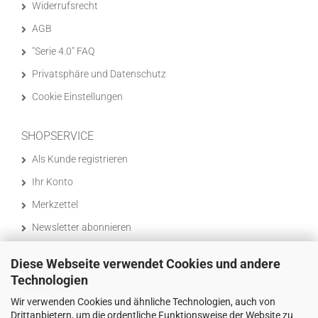
Widerrufsrecht
AGB
"Serie 4.0" FAQ
Privatsphäre und Datenschutz
Cookie Einstellungen
SHOPSERVICE
Als Kunde registrieren
Ihr Konto
Merkzettel
Newsletter abonnieren
Diese Webseite verwendet Cookies und andere
KONTAKT
Technologien
Avisaro AG
Wir verwenden Cookies und ähnliche Technologien, auch von
Grosser Kolonnenweg 18E
Drittanbietern, um die ordentliche Funktionsweise der Website zu
30163 Hannover