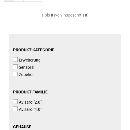
1
bis
8
(von insgesamt
18
)
PRODUKT
PRODUKT KATEGORIE
KATEGORIE
Erweiterung
Sensorik
Zubehör
PRODUKT
PRODUKT FAMILIE
FAMILIE
Avisaro "2.0"
Avisaro "4.0"
GEHÄUSE
GEHÄUSE