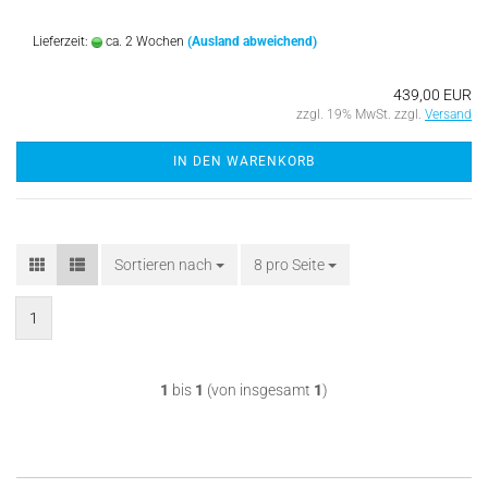
Lieferzeit:
ca. 2 Wochen
(Ausland abweichend)
439,00 EUR
zzgl. 19% MwSt. zzgl.
Versand
IN DEN WARENKORB
Sortieren nach
Sortieren nach
8 pro Seite
pro Seite
1
1
bis
1
(von insgesamt
1
)